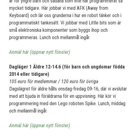
är för yngre barn och sådana som inte har programmerat så
mycket tidigare. Här jobbar vi med AFK (Away from
Keyboard) och lär oss grunderna i hur en robot tänker och i
programmatiskt tankesätt. Vi jobbar med Little bits som är
små elektroniska komponenter som byggs ihop och
programmeras. Lunch och mellanmål ingår.
Anmäl här (öppnar nytt fönster)
Dagläger 1 Äldre 12-14.6 (för barn och ungdomar födda
2014 eller tidigare)
105 euro för medlemmar / 120 euro för övriga
Dagslägret för äldre hålls onsdag-fredag 09-16, där vi avslutar
med att bjuda in föräldrarna för en uppvisning. Här kör vi
programmering med den Lego roboten Spike. Lunch, middag
och mellanmål ingår.
Anmäl här (öppnar nytt fönster)