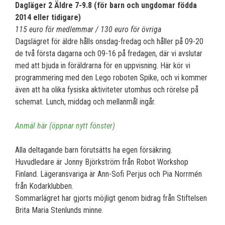
Dagläger 2 Äldre 7-9.8 (för barn och ungdomar födda
2014 eller tidigare)
115 euro för medlemmar / 130 euro för övriga
Dagslägret för äldre hålls onsdag-fredag och håller på 09-20
de två första dagarna och 09-16 på fredagen, där vi avslutar
med att bjuda in föräldrarna för en uppvisning. Här kör vi
programmering med den Lego roboten Spike, och vi kommer
även att ha olika fysiska aktiviteter utomhus och rörelse på
schemat. Lunch, middag och mellanmål ingår.
Anmäl här (öppnar nytt fönster)
Alla deltagande barn förutsätts ha egen försäkring.
Huvudledare är Jonny Björkström från Robot Workshop
Finland. Lägeransvariga är Ann-Sofi Perjus och Pia Norrmén
från Kodarklubben.
Sommarlägret har gjorts möjligt genom bidrag från Stiftelsen
Brita Maria Stenlunds minne.